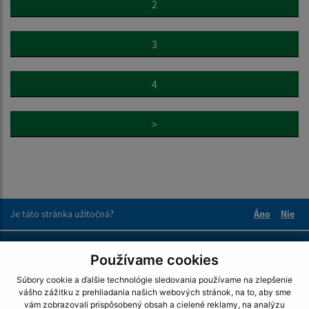
2
3
4
>
Je táto stránka užitočná?
Áno
Nie
Boli tieto 
Boli 
Našli ste na stránke chybu?
Napíšte nám
Používame cookies
Súbory cookie a ďalšie technológie sledovania používame na zlepšenie
Napíšte nám:
vášho zážitku z prehliadania našich webových stránok, na to, aby sme
vám zobrazovali prispôsobený obsah a cielené reklamy, na analýzu