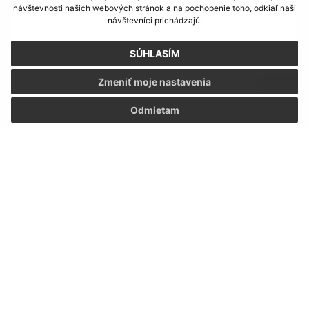
Meno (povinné)
návštevnosti našich webových stránok a na pochopenie toho, odkiaľ naši
návštevníci prichádzajú.
SÚHLASÍM
E-mailová adresa (povinné)
Zmeniť moje nastavenia
Odmietam
Text vašej správy (povinné)
Oboznámil som sa so
spracúvaním osobných
údajov
Google reCaptcha Response
Odoslať správu