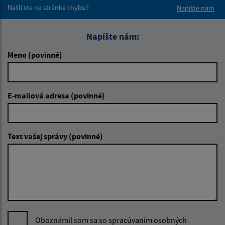
Našli ste na stránke chybu?
Napíšte nám
Napíšte nám:
Meno (povinné)
E-mailová adresa (povinné)
Text vašej správy (povinné)
Oboznámil som sa so
spracúvaním osobných