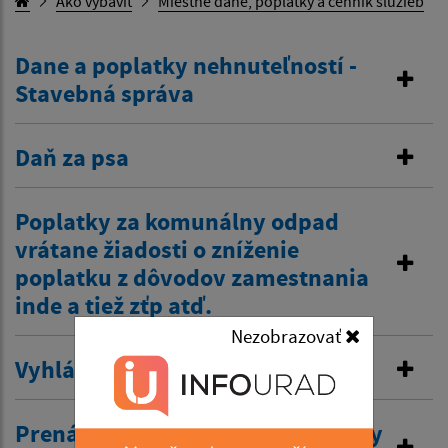
Ako vybaviť
Miestne dane, poplatky a cenník služieb
Dane a poplatky nehnuteľností -
Stavebná správa
Daň za psa
Poplatky za komunálny odpad
vrátane žiadosti o zníženie
poplatku z dôvodov zamestnania
inde a tiež zťp atď.
Nezobrazovať
Vyhlásenie v miestnom rozhlase
Prenájom nehnuteľností /kultúrny