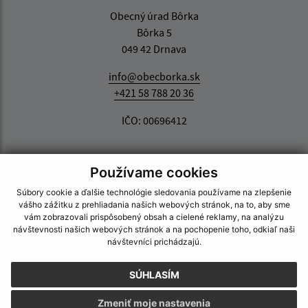
Obecný úrad Bôrka
Bôrka 5
049 42 Drnava
info@obecborka.sk
+421 58 788 20 36
IČO: 00696412
Používame cookies
Súbory cookie a ďalšie technológie sledovania používame na zlepšenie
vášho zážitku z prehliadania našich webových stránok, na to, aby sme
vám zobrazovali prispôsobený obsah a cielené reklamy, na analýzu
návštevnosti našich webových stránok a na pochopenie toho, odkiaľ naši
návštevníci prichádzajú.
SÚHLASÍM
Zmeniť moje nastavenia