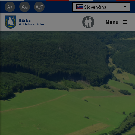
Slovenčina
Bôrka
Menu
Oficiálna stránka