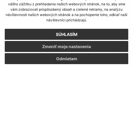
Napíšte nám:
vášho zážitku z prehliadania našich webových stránok, na to, aby sme
vám zobrazovali prispôsobený obsah a cielené reklamy, na analýzu
návštevnosti našich webových stránok a na pochopenie toho, odkiaľ naši
Meno (povinné)
návštevníci prichádzajú.
SÚHLASÍM
E-mailová adresa (povinné)
Zmeniť moje nastavenia
Odmietam
Text vašej správy (povinné)
Oboznámil som sa so
spracúvaním osobných
údajov
Google reCaptcha Response