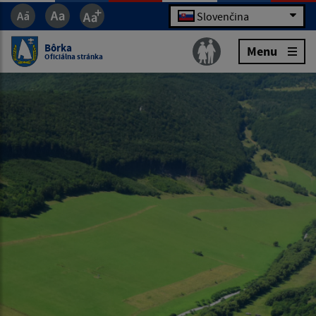
Slovenčina
Bôrka
Menu
Oficiálna stránka