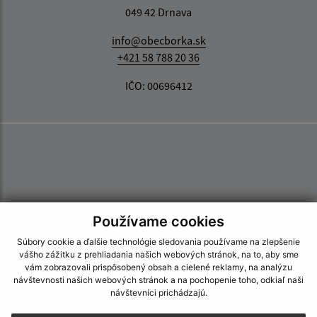
049 42 Drnava
info@obecborka.sk
+421 58 788 20 36
IČO: 00696412
Používame cookies
Súbory cookie a ďalšie technológie sledovania používame na zlepšenie
vášho zážitku z prehliadania našich webových stránok, na to, aby sme
vám zobrazovali prispôsobený obsah a cielené reklamy, na analýzu
návštevnosti našich webových stránok a na pochopenie toho, odkiaľ naši
návštevníci prichádzajú.