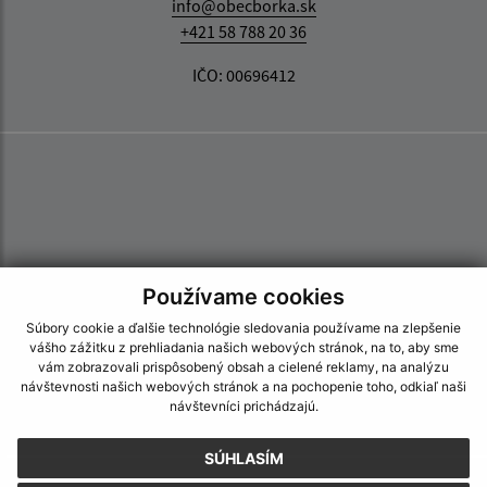
info@obecborka.sk
+421 58 788 20 36
IČO: 00696412
Používame cookies
Súbory cookie a ďalšie technológie sledovania používame na zlepšenie
vášho zážitku z prehliadania našich webových stránok, na to, aby sme
vám zobrazovali prispôsobený obsah a cielené reklamy, na analýzu
návštevnosti našich webových stránok a na pochopenie toho, odkiaľ naši
návštevníci prichádzajú.
SÚHLASÍM
Informácie o stránke: