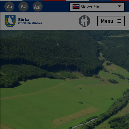
Slovenčina
Bôrka
Menu
Oficiálna stránka