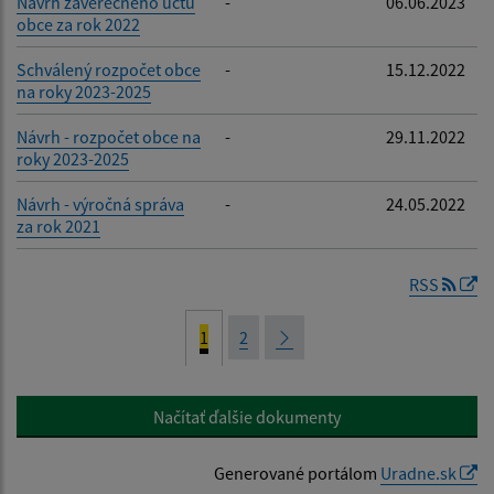
Návrh záverečného účtu
-
06.06.2023
obce za rok 2022
Schválený rozpočet obce
-
15.12.2022
na roky 2023-2025
Návrh - rozpočet obce na
-
29.11.2022
roky 2023-2025
Návrh - výročná správa
-
24.05.2022
za rok 2021
RSS
1
2
Načítať ďalšie dokumenty
Generované portálom
Uradne.sk