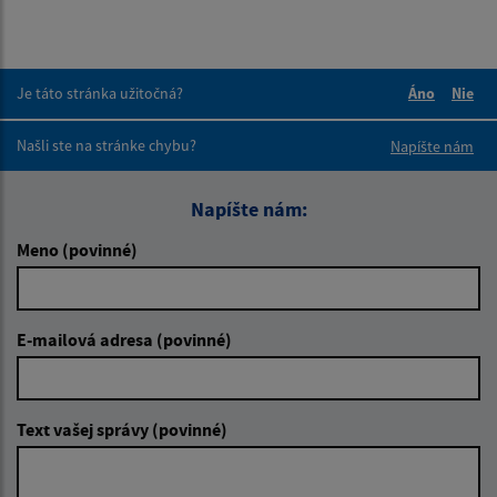
Je táto stránka užitočná?
Áno
Nie
Boli tieto 
Boli 
Našli ste na stránke chybu?
Napíšte nám
Napíšte nám:
Meno (povinné)
E-mailová adresa (povinné)
Text vašej správy (povinné)