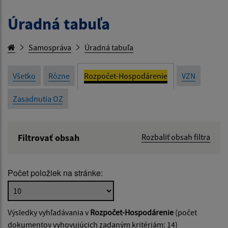
Úradná tabuľa
Samospráva
Úradná tabuľa
Všetko
Rôzne
Rozpočet-Hospodárenie
VZN
Zasadnutia OZ
Filtrovať obsah
Rozbaliť obsah filtra
Názov:
Počet položiek na stránke:
Popis:
Výsledky vyhľadávania v
Rozpočet-Hospodárenie
(počet
Dátum zverejnenia od:
dokumentov vyhovujúcich zadaným kritériám: 14)