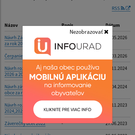
RSS
Dátum zverejnenia do:
Názov
Popis
Dátum
Nezobrazovať
Návrh Záverečného účtu
-
27.05.2026
za rok 2025
Filtrovať
Reset
Čerpanie rozpočtu 2025
-
17.03.2026
Návrh rozpočtu rok 2025,
-
27.11.2024
2026 a 2027
Návrh záverečného účtu
-
15.04.2024
obce za rok 2023
Návrh rozpočtu rok
-
14.11.2023
2024,2025,2026
Záverečný účet 2022
-
27.06.2023