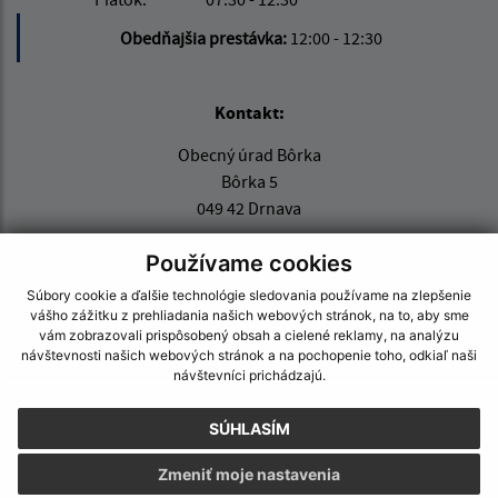
Obedňajšia prestávka:
12:00 - 12:30
Kontakt:
Obecný úrad Bôrka
Bôrka 5
049 42 Drnava
info@obecborka.sk
Používame cookies
+421 58 788 20 36
Súbory cookie a ďalšie technológie sledovania používame na zlepšenie
vášho zážitku z prehliadania našich webových stránok, na to, aby sme
IČO: 00696412
vám zobrazovali prispôsobený obsah a cielené reklamy, na analýzu
návštevnosti našich webových stránok a na pochopenie toho, odkiaľ naši
návštevníci prichádzajú.
SÚHLASÍM
Zmeniť moje nastavenia