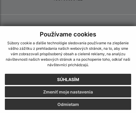
Používame cookies
Súbory cookie a ďalšie technológie sledovania používame na zlepšenie
vášho zážitku z prehliadania našich webových stránok, na to, aby sme
vám zobrazovali prispôsobený obsah a cielené reklamy, na analýzu
návštevnosti našich webových stránok a na pochopenie toho, odkiaľ naši
návštevníci prichádzajú.
SÚHLASÍM
Zmeniť moje nastavenia
Odmietam
Informácie o stránke:
Vyhlásenie o prístupnosti
Autorské práva