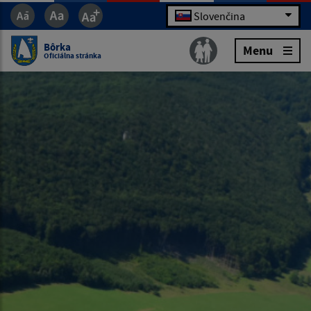
Slovenčina
Bôrka
Menu
Oficiálna stránka