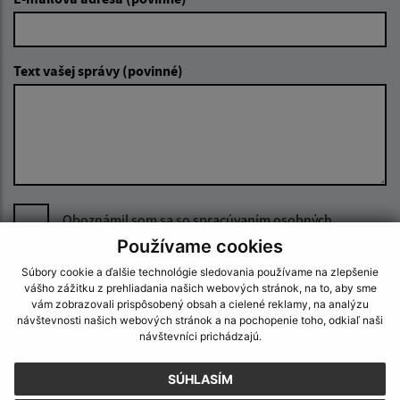
Text vašej správy (povinné)
Oboznámil som sa so
spracúvaním osobných
údajov
Používame cookies
Súbory cookie a ďalšie technológie sledovania používame na zlepšenie
Google reCaptcha Response
Odoslať správu
vášho zážitku z prehliadania našich webových stránok, na to, aby sme
vám zobrazovali prispôsobený obsah a cielené reklamy, na analýzu
návštevnosti našich webových stránok a na pochopenie toho, odkiaľ naši
návštevníci prichádzajú.
Úradné hodiny:
SÚHLASÍM