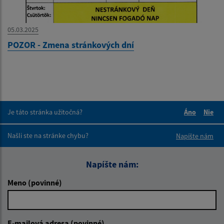
05.03.2025
POZOR - Zmena stránkových dní
Je táto stránka užitočná?
Áno
Nie
Boli tieto 
Boli 
Našli ste na stránke chybu?
Napíšte nám
Napíšte nám:
Meno (povinné)
E-mailová adresa (povinné)