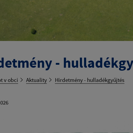
detmény - hulladékgy
t v obci
Aktuality
Hirdetmény - hulladékgyűjtés
2026