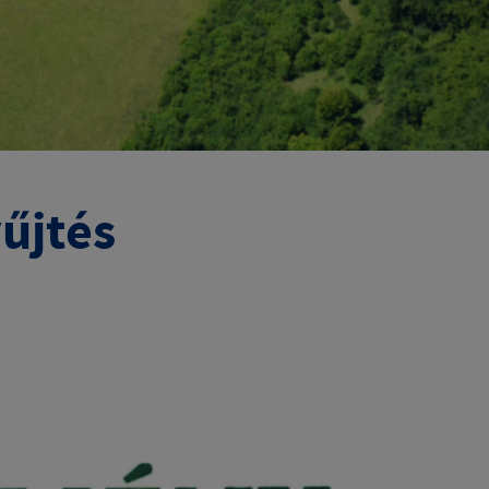
űjtés