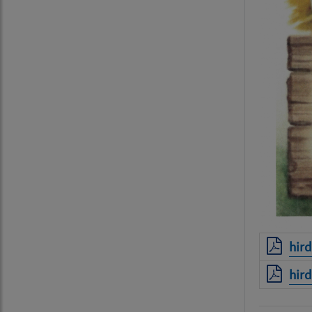
hird
hir