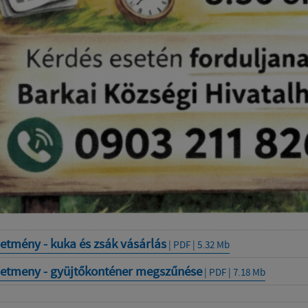
etmény - kuka és zsák vásárlás
| PDF | 5.32 Mb
detmeny - gyüjtőkonténer megszűnése
| PDF | 7.18 Mb