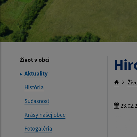
Hir
Život v obci
Aktuality
Živo
História
Súčasnosť
23.02.
Krásy našej obce
Fotogaléria