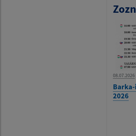
Zozn
08.07.2026
Barka-
2026