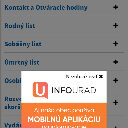
Kontakt a Otváracie hodiny
Rodný list
Sobášny list
Úmrtný list
Nezobrazovať
Osobitná matrika
Rozvod manželstva a prijatie
skoršieho priezviska
Vydávanie výpisov z matriky a