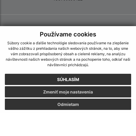
Používame cookies
Súbory cookie a ďalšie technológie sledovania používame na zlepšenie
vášho zážitku z prehliadania našich webových stránok, na to, aby sme
vám zobrazovali prispôsobený obsah a cielené reklamy, na analýzu
návštevnosti našich webových stránok a na pochopenie toho, odkiaľ naši
návštevníci prichádzajú.
SÚHLASÍM
Zmeniť moje nastavenia
Odmietam
Informácie o stránke:
Vyhlásenie o prístupnosti
Autorské práva