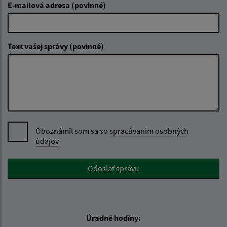
E-mailová adresa (povinné)
Text vašej správy (povinné)
Oboznámil som sa so
spracúvaním osobných
údajov
Google reCaptcha Response
Odoslať správu
Úradné hodiny: