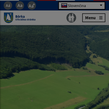
Slovenčina
Bôrka
Menu
Oficiálna stránka