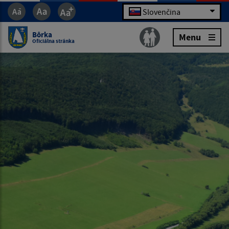
Slovenčina
Bôrka
Menu
Oficiálna stránka