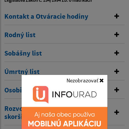
Legislatíva Zákon č. 154/1994 Zb. o matrikách
Kontakt a Otváracie hodiny
Rodný list
Sobášny list
Úmrtný list
Nezobrazovať
Osobitná matrika
Rozvod manželstva a prijatie
skoršieho priezviska