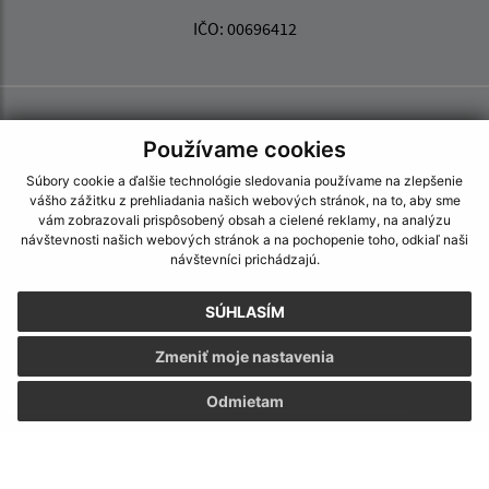
IČO: 00696412
Používame cookies
Súbory cookie a ďalšie technológie sledovania používame na zlepšenie
vášho zážitku z prehliadania našich webových stránok, na to, aby sme
vám zobrazovali prispôsobený obsah a cielené reklamy, na analýzu
návštevnosti našich webových stránok a na pochopenie toho, odkiaľ naši
návštevníci prichádzajú.
SÚHLASÍM
Zmeniť moje nastavenia
Odmietam
Informácie o stránke:
Vyhlásenie o prístupnosti