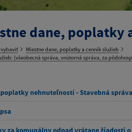
stne dane, poplatky a
 vybaviť
Miestne dane, poplatky a cenník služieb
užieb: (všeobecná správa, vnútorná správa, za pôdohos
 poplatky nehnuteľností - Stavebná správ
 psa
ky za komunálny odpad vrátane žiadosti o