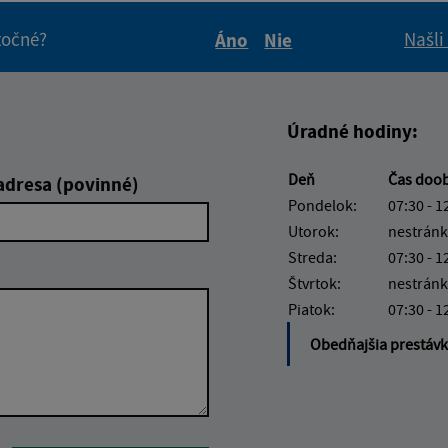
itočné?
Našli
Áno
Nie
Boli tieto informácie pre 
Boli tieto informáci
Úradné hodiny:
Deň
Čas doo
adresa (povinné)
Pondelok:
07:30 - 1
Utorok:
nestránk
Streda:
07:30 - 1
Štvrtok:
nestránk
Piatok:
07:30 - 1
Obedňajšia prestáv