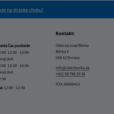
 ste na stránke chybu?
vás užitočné?
e pre vás užitočné?
Kontakt:
Obecný úrad Bôrka
beda
Čas poobede
Bôrka 5
2:00
12:30 - 15:00
049 42 Drnava
ový deň
2:00
12:30 - 16:30
info@obecborka.sk
ový deň
+421 58 788 20 36
2:30
IČO: 00696412
ka:
12:00 - 12:30