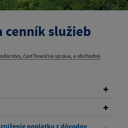
 cenník služieb
podárstvo, časť finančná správa, a obchodná
a
 zníženie poplatku z dôvodov