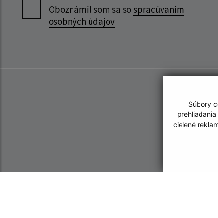
Oboznámil som sa so
spracúvaním
osobných údajov
Súbory co
prehliadania
cielené rekla