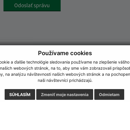
Google reCaptcha Response
Odoslať správu
Používame cookies
okie a ďalšie technológie sledovania používame na zlepšenie vášho
 našich webových stránok, na to, aby sme vám zobrazovali prispôs
my, na analýzu návštevnosti našich webových stránok a na pochopeni
naši návštevníci prichádzajú.
SÚHLASÍM
Zmeniť moje nastavenia
Odmietam