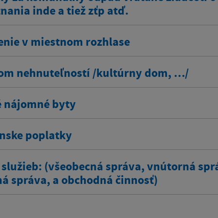
ania inde a tiež zťp atď.
enie v miestnom rozhlase
om nehnuteľností /kultúrny dom, …/
 nájomné byty
ínske poplatky
 služieb: (všeobecná správa, vnútorná spr
ná správa, a obchodná činnosť)