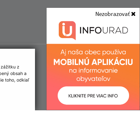
Nezobrazovať
 zážitku z
obený obsah a
e toho, odkiaľ