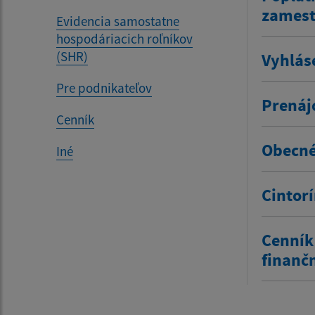
zamestn
Evidencia samostatne
hospodáriacich roľníkov
(SHR)
Vyhlás
Pre podnikateľov
Prenáj
Cenník
Obecné
Iné
Cintor
Cenník
finanč