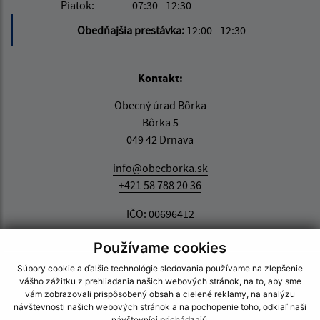
Piatok:
07:30 - 12:30
Obedňajšia prestávka:
12:00 - 12:30
Kontakt:
Obecný úrad Bôrka
Bôrka 5
049 42 Drnava
info@obecborka.sk
+421 58 788 20 36
IČO: 00696412
Používame cookies
Súbory cookie a ďalšie technológie sledovania používame na zlepšenie
vášho zážitku z prehliadania našich webových stránok, na to, aby sme
vám zobrazovali prispôsobený obsah a cielené reklamy, na analýzu
návštevnosti našich webových stránok a na pochopenie toho, odkiaľ naši
návštevníci prichádzajú.