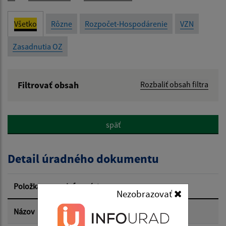
Všetko
Rôzne
Rozpočet-Hospodárenie
VZN
Zasadnutia OZ
Filtrovať obsah
Rozbaliť obsah filtra
Názov:
späť
Popis:
Detail úradného dokumentu
Dátum zverejnenia od:
Položka
Informácia
Nezobrazovať
Dátum zverejnenia do:
Názov
Školský poriadok MŠ Bôrka