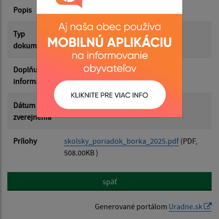
Popis
Filtrovať
Reset
Typ
Rôzne
dokumentu
Doplňujúce
informácie
Dátum
12.05.2026
zverejnenia
Prílohy
skolsky_poriadok_borka_2025.pdf
(PDF,
508.00KB )
späť
Generované portálom
Uradne.sk