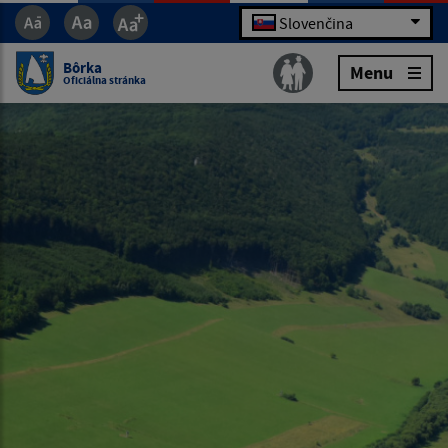
Slovenčina
Bôrka
Menu
Oficiálna stránka