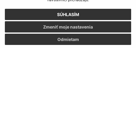
SÚHLASÍM
Zmeniť moje nastavenia
Odmietam
Informácie o stránke:
Vyhlásenie o prístupnosti
Autorské práva
Ochrana osobných údajov
Navigácia:
Vytlačiť aktuálnu stránku
Mapa stránok
Cookies