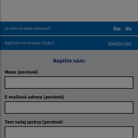
Je táto stránka užitočná?
Áno
Nie
Boli tieto 
Boli 
Našli ste na stránke chybu?
Napíšte nám
Napíšte nám:
Meno (povinné)
E-mailová adresa (povinné)
Text vašej správy (povinné)