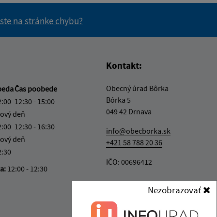
 ste na stránke chybu?
vás užitočné?
e pre vás užitočné?
Kontakt:
Obecný úrad Bôrka
beda
Čas poobede
Bôrka 5
2:00
12:30 - 15:00
049 42 Drnava
ový deň
2:00
12:30 - 16:30
info@obecborka.sk
ový deň
+421 58 788 20 36
2:30
IČO: 00696412
ka:
12:00 - 12:30
Nezobrazovať