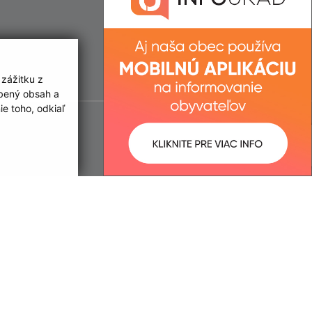
 zážitku z
obený obsah a
e toho, odkiaľ