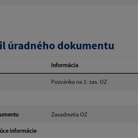
:
Popis:
zverejnenia do:
il úradného dokumentu
ovať
Informácia
Pozvánka na 2. zas. OZ
kumentu
Zasadnutia OZ
úce informácie