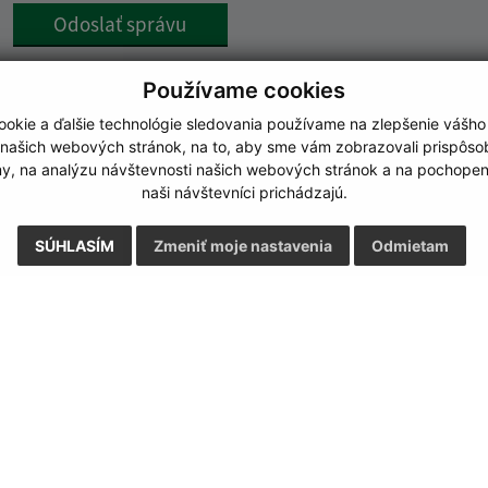
Google reCaptcha Response
Odoslať správu
Používame cookies
okie a ďalšie technológie sledovania používame na zlepšenie vášho
 našich webových stránok, na to, aby sme vám zobrazovali prispôs
my, na analýzu návštevnosti našich webových stránok a na pochopeni
naši návštevníci prichádzajú.
SÚHLASÍM
Zmeniť moje nastavenia
Odmietam