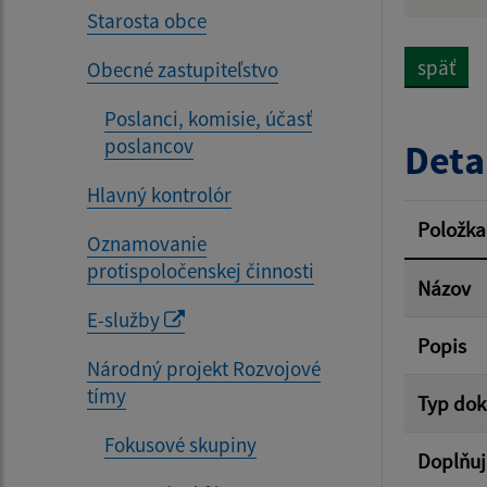
Názov
Starosta obce
späť
Obecné zastupiteľstvo
Dátum 
Poslanci, komisie, účasť
poslancov
Deta
Hlavný kontrolór
Filtr
Položka
Oznamovanie
protispoločenskej činnosti
Názov
E-služby
Popis
Národný projekt Rozvojové
tímy
Typ do
Fokusové skupiny
Doplňuj