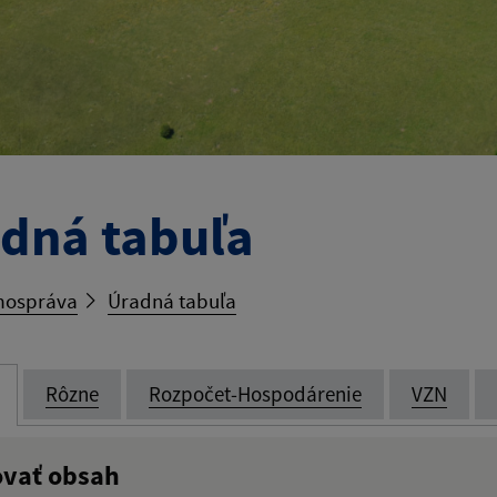
dná tabuľa
ospráva
Úradná tabuľa
Rôzne
Rozpočet-Hospodárenie
VZN
ovať obsah