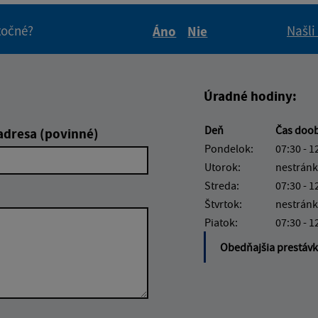
itočné?
Našli
Áno
Nie
Boli tieto informácie pre 
Boli tieto informáci
Úradné hodiny:
Deň
Čas doo
adresa (povinné)
Pondelok:
07:30 - 1
Utorok:
nestránk
Streda:
07:30 - 1
Štvrtok:
nestránk
Piatok:
07:30 - 1
Obedňajšia prestáv