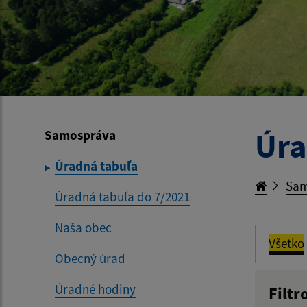
Úra
Samospráva
Úradná tabuľa
Sam
Úradná tabuľa do 7/2021
Naša obec
Všetko
Obecný úrad
Úradné hodiny
Filtr