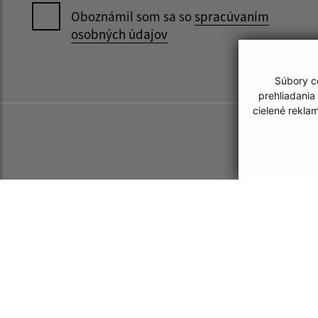
Oboznámil som sa so
spracúvaním
osobných údajov
Súbory co
prehliadania
cielené rekla