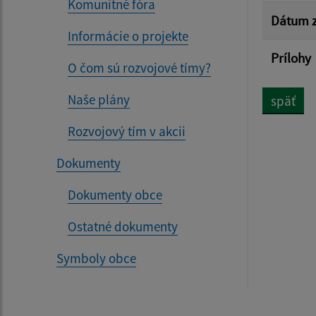
Komunitné fóra
Dátum z
Informácie o projekte
Prílohy
O čom sú rozvojové tímy?
Naše plány
späť
Rozvojový tím v akcii
Dokumenty
Dokumenty obce
Ostatné dokumenty
Symboly obce