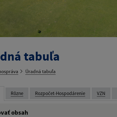
dná tabuľa
ospráva
Úradná tabuľa
Rôzne
Rozpočet-Hospodárenie
VZN
ovať obsah