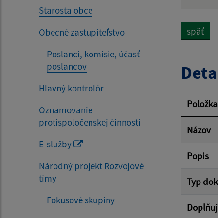
Názov
Starosta obce
späť
Obecné zastupiteľstvo
Dátum 
Poslanci, komisie, účasť
poslancov
Deta
Hlavný kontrolór
Filtr
Položka
Oznamovanie
protispoločenskej činnosti
Názov
E-služby
Popis
Národný projekt Rozvojové
tímy
Typ do
Fokusové skupiny
Doplňuj