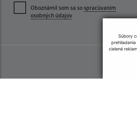
Oboznámil som sa so
spracúvaním
osobných údajov
Súbory co
prehliadania
cielené rekla