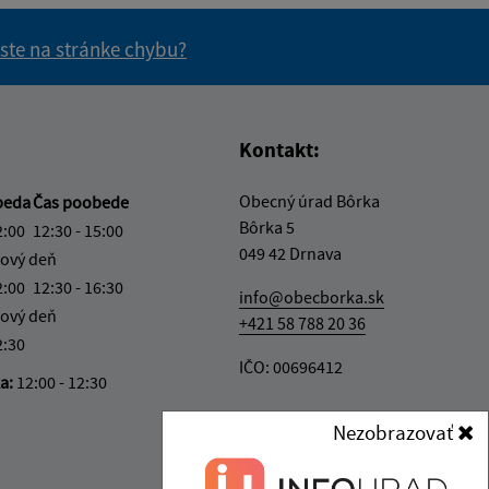
 ste na stránke chybu?
vás užitočné?
e pre vás užitočné?
Kontakt:
Obecný úrad Bôrka
beda
Čas poobede
Bôrka 5
2:00
12:30 - 15:00
049 42 Drnava
ový deň
2:00
12:30 - 16:30
info@obecborka.sk
ový deň
+421 58 788 20 36
2:30
IČO: 00696412
ka:
12:00 - 12:30
Nezobrazovať