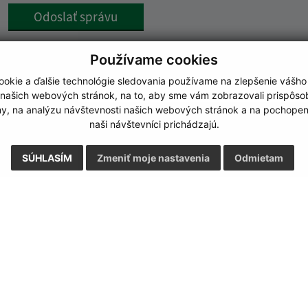
Google reCaptcha Response
Odoslať správu
Používame cookies
okie a ďalšie technológie sledovania používame na zlepšenie vášho
 našich webových stránok, na to, aby sme vám zobrazovali prispôs
my, na analýzu návštevnosti našich webových stránok a na pochopeni
naši návštevníci prichádzajú.
SÚHLASÍM
Zmeniť moje nastavenia
Odmietam