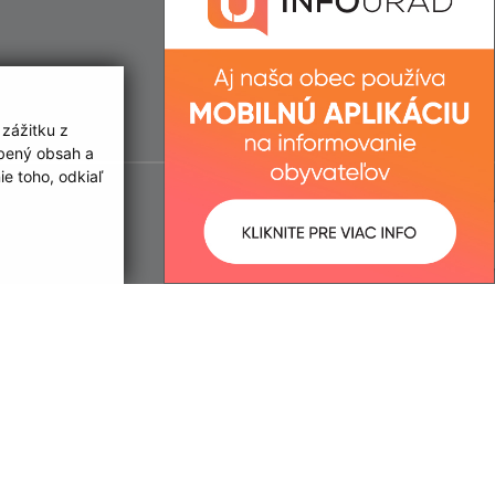
 zážitku z
obený obsah a
e toho, odkiaľ