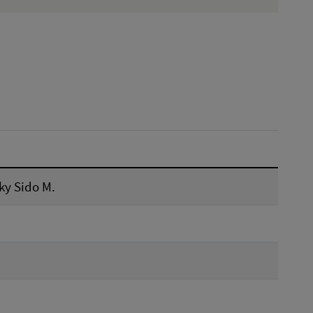
Dátum zverejnenia od:
Reset
ky Sido M.