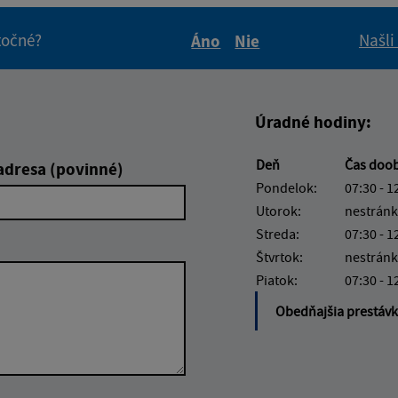
itočné?
Našli
Áno
Nie
Boli tieto informácie pre 
Boli tieto informáci
Úradné hodiny:
Deň
Čas doo
adresa (povinné)
Pondelok:
07:30 - 1
Utorok:
nestránk
Streda:
07:30 - 1
Štvrtok:
nestránk
Piatok:
07:30 - 1
Obedňajšia prestáv