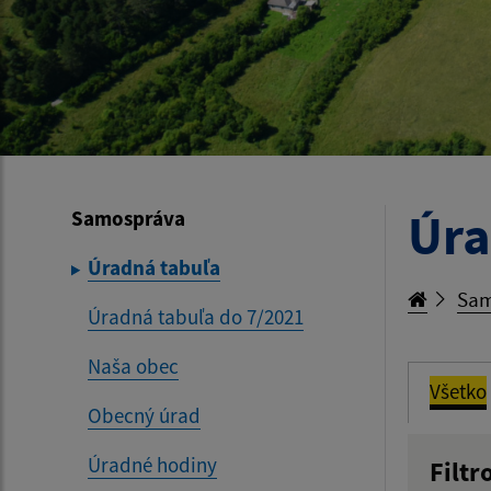
Úra
Samospráva
Úradná tabuľa
Sam
Úradná tabuľa do 7/2021
Naša obec
Všetko
Obecný úrad
Úradné hodiny
Filtr